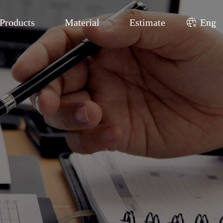
captive_portal
Products
Material
Estimate
Eng
냉동수술기
료용자외선치료기
인용자외선치료기
저치료기·포토라이트
드램프·피부확대경
스킨케어
음파/피부분석기(연구용)