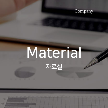
Company
인사말
오시는길
의
개
레이
Material
우
피부분석초
자료실