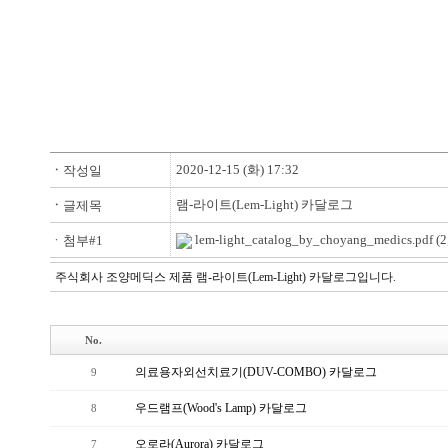
2020-12-15 (화) 17:32
ㆍ
작성일
램-라이트(Lem-Light) 카달로그
ㆍ
글제목
lem-light_catalog_by_choyang_medics.pdf
(2
ㆍ첨부#1
주식회사 조양메딕스 제품 램-라이트(Lem-Light) 카달로그입니다.
No.
의료용자외선치료기(DUV-COMBO) 카달로그
9
우드램프(Wood's Lamp) 카달로그
8
오로라(Aurora) 카달로그
7