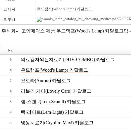
우드램프(Wood's Lamp) 카달로그
ㆍ
글제목
woods_lamp_catalog_by_choyang_medics.pdf
(2,932K
ㆍ첨부#1
주식회사 조양메딕스 제품 우드램프(Wood's Lamp) 카달로그입
No.
의료용자외선치료기(DUV-COMBO) 카달로그
9
우드램프(Wood's Lamp) 카달로그
8
오로라(Aurora) 카달로그
7
러블리 케어(Lovely Care) 카달로그
6
램-스캔 2(Lem-Scan II) 카달로그
5
램-라이트(Lem-Light) 카달로그
4
냉동치료기(CryoPro Maxi) 카달로그
3