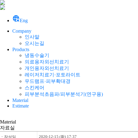
captive_portal
Eng
Company
인사말
오시는길
Products
냉동수술기
의료용자외선치료기
개인용자외선치료기
레이저치료기·포토라이트
우드램프·피부확대경
스킨케어
피부분석초음파/피부분석기(연구용)
Material
Estimate
Material
자료실
2020-12-15 (화) 17:37
ㆍ
작성일